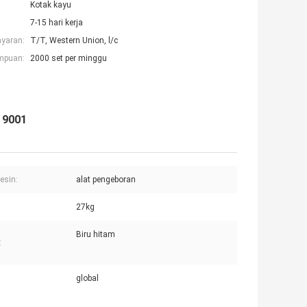
Kotak kayu
7-15 hari kerja
ayaran:
T/T, Western Union, l/c
mpuan:
2000 set per minggu
 9001
esin:
alat pengeboran
27kg
Biru hitam
:
global