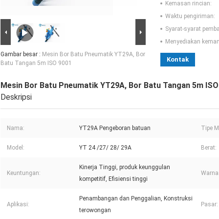
Kemasan rincian:
Waktu pengiriman:
Syarat-syarat pemb
Menyediakan kema
Gambar besar :
Mesin Bor Batu Pneumatik YT29A, Bor
Kontak
Batu Tangan 5m ISO 9001
Mesin Bor Batu Pneumatik YT29A, Bor Batu Tangan 5m ISO
Deskripsi
Nama:
YT29A Pengeboran batuan
Tipe M
Model:
YT 24 /27/ 28/ 29A
Berat:
Kinerja Tinggi, produk keunggulan
Keuntungan:
Warna
kompetitif, Efisiensi tinggi
Penambangan dan Penggalian, Konstruksi
Aplikasi:
Pasar:
terowongan