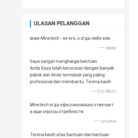
ULASAN PELANGGAN
ание Minetech - ее его, о огда-либо ели.
—— амир
Saya sangat menghargai bantuan
Anda.Saya telah berurusan dengan banyak
pabrik dan Anda termasuk yang paling
profesional dan membantu. Terima kasih
—— Eric West
Minetech егда офессионально отвечает
а аши опросы отребности.
—— атьяна
Terima kasih atas bantuan dan bantuan