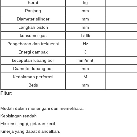
Berat
kg
Panjang
mm
Diameter silinder
mm
Langkah piston
mm
konsumsi gas
L/dtk
Pengeboran dan frekuensi
Hz
Energi dampak
J
kecepatan lubang bor
mm/mnt
Diameter lubang bor
mm
Kedalaman perforasi
M
Betis
mm
Fitur:
Mudah dalam menangani dan memelihara.
Kebisingan rendah
Efisiensi tinggi, getaran kecil.
Kinerja yang dapat diandalkan.