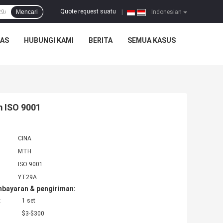
Quote request suatu
Mencari
|
Indonesian
TAS
HUBUNGI KAMI
BERITA
SEMUA KASUS
m ISO 9001
CINA
MTH
ISO 9001
YT29A
mbayaran & pengiriman:
:
1 set
$3-$300