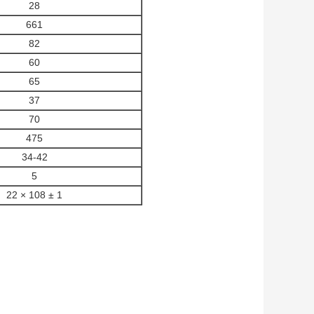
28
661
82
60
65
37
70
475
34-42
5
22 × 108 ± 1