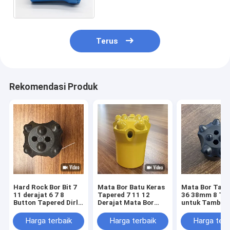
dan Tahan Benturan
Terus
Rekomendasi Produk
Hard Rock Bor Bit 7
Mata Bor Batu Keras
Mata Bor Tape
11 derajat 6 7 8
Tapered 7 11 12
36 38mm 8 To
Button Tapered Dirll
Derajat Mata Bor
untuk Tamban
Bit
Tombol Untuk
Kuari
Pertambangan
Harga terbaik
Harga terbaik
Harga terb