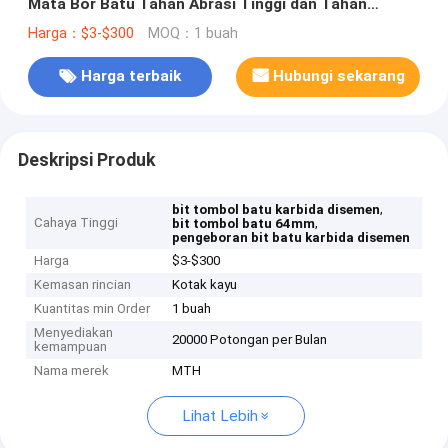
Mata Bor Batu Tahan Abrasi Tinggi dan Tahan
Benturan
Harga：$3-$300
MOQ：1 buah
Harga terbaik
Hubungi sekarang
Deskripsi Produk
,
bit tombol batu karbida disemen
Cahaya Tinggi
,
bit tombol batu 64mm
pengeboran bit batu karbida disemen
Harga
$3-$300
Kemasan rincian
Kotak kayu
Kuantitas min Order
1 buah
Menyediakan
20000 Potongan per Bulan
kemampuan
Nama merek
MTH
Lihat Lebih