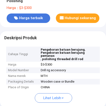
Polishing
Harga：$3-$300
Harga terbaik
Hubungi sekarang
Deskripsi Produk
,
Pengeboran batuan berujung
Pengeboran batuan berujung
Cahaya Tinggi
pemanas
,
polishing threaded drill rod
Harga
$3-$300
Model Number
Drill rig accessory
Nama merek
MTH
Packaging Details
Wooden case or Bundle
Place of Origin
CHINA
Lihat Lebih