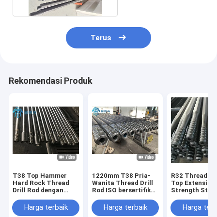
Polishing
Terus
Rekomendasi Produk
T38 Top Hammer
1220mm T38 Pria-
R32 Thread Dri
Hard Rock Thread
Wanita Thread Drill
Top Extension
Drill Rod dengan
Rod ISO bersertifikat
Strength Steel
Flushing Hole untuk
untuk Pertambangan
Konfigurasi
Pertambangan dan
dan Pengeboran
Heksagonal da
Harga terbaik
Harga terbaik
Harga terb
Tunneling
Batu
Bulat untuk