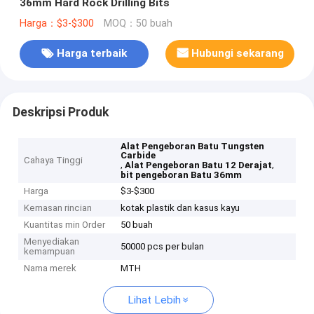
36mm Hard Rock Drilling Bits
Harga：$3-$300
MOQ：50 buah
Harga terbaik
Hubungi sekarang
Deskripsi Produk
Alat Pengeboran Batu Tungsten
Carbide
Cahaya Tinggi
,
,
Alat Pengeboran Batu 12 Derajat
bit pengeboran Batu 36mm
Harga
$3-$300
Kemasan rincian
kotak plastik dan kasus kayu
Kuantitas min Order
50 buah
Menyediakan
50000 pcs per bulan
kemampuan
Nama merek
MTH
Lihat Lebih