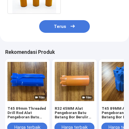
Drilling Bits
Terus
Rekomendasi Produk
T45 89mm Threaded
R32 45MM Alat
T45 89MM Ala
Drill Rod Alat
Pengeboran Batu
Pengeboran B
Pengeboran Batu
Batang Bor Berulir
Batang Bor Ber
Untuk Operasi
Untuk Pengeboran
Untuk Pengeb
Tunneling Tambang
Lereng Jalan Raya
Lereng Jalan 
Harga terbaik
Harga terbaik
Harga terb