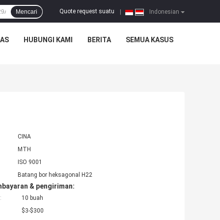
Quote request suatu
Mencari
|
Indonesian
TAS
HUBUNGI KAMI
BERITA
SEMUA KASUS
CINA
MTH
ISO 9001
Batang bor heksagonal H22
mbayaran & pengiriman:
:
10 buah
$3-$300