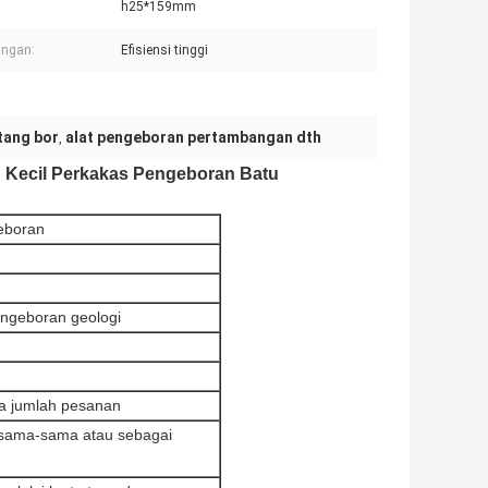
h25*159mm
ungan:
Efisiensi tinggi
tang bor
alat pengeboran pertambangan dth
,
Kecil Perkakas Pengeboran Batu
eboran
ngeboran geologi
da jumlah pesanan
rsama-sama atau sebagai