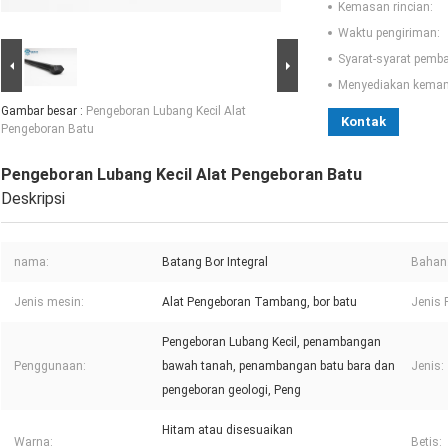
Kemasan rincian:
Waktu pengiriman:
Syarat-syarat pemb
Menyediakan kema
Gambar besar :
Pengeboran Lubang Kecil Alat
Kontak
Pengeboran Batu
Pengeboran Lubang Kecil Alat Pengeboran Batu
Deskripsi
nama:
Batang Bor Integral
Bahan
Jenis mesin:
Alat Pengeboran Tambang, bor batu
Jenis
Pengeboran Lubang Kecil, penambangan
Penggunaan:
bawah tanah, penambangan batu bara dan
Jenis:
pengeboran geologi, Peng
Hitam atau disesuaikan
Warna:
Betis: