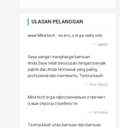
ULASAN PELANGGAN
ание Minetech - ее его, о огда-либо ели.
—— амир
Saya sangat menghargai bantuan
Anda.Saya telah berurusan dengan banyak
pabrik dan Anda termasuk yang paling
profesional dan membantu. Terima kasih
—— Eric West
Minetech егда офессионально отвечает
а аши опросы отребности.
—— атьяна
Terima kasih atas bantuan dan bantuan