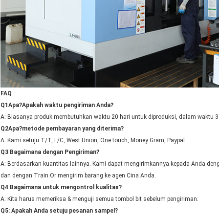
FAQ
Q1
Apa?
Apakah waktu pengiriman Anda?
A: Biasanya produk membutuhkan waktu 20 hari untuk diproduksi, dalam waktu 3 ha
Q2
Apa?
metode pembayaran yang diterima?
A: Kami setuju T/T, L/C, West Union, One touch, Money Gram, Paypal.
Q3
:
Bagaimana dengan Pengiriman?
A: Berdasarkan kuantitas lainnya. Kami dapat mengirimkannya kepada Anda denga
dan dengan Train.Or mengirim barang ke agen Cina Anda.
Q4
:
Bagaimana untuk mengontrol kualitas?
A: Kita harus memeriksa & menguji semua tombol bit sebelum pengiriman.
Q5
:
Apakah Anda setuju pesanan sampel?