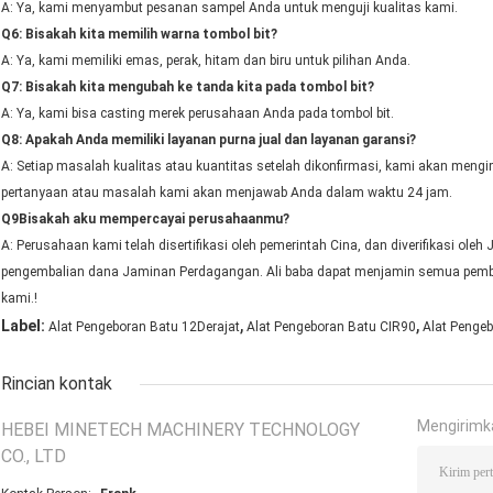
A: Ya, kami menyambut pesanan sampel Anda untuk menguji kualitas kami.
Q6
:
Bisakah kita memilih warna tombol bit?
A: Ya, kami memiliki emas, perak, hitam dan biru untuk pilihan Anda.
Q7
:
Bisakah kita mengubah ke tanda kita pada tombol bit?
A: Ya, kami bisa casting merek perusahaan Anda pada tombol bit.
Q8
:
Apakah Anda memiliki layanan purna jual dan layanan garansi?
A: Setiap masalah kualitas atau kuantitas setelah dikonfirmasi, kami akan meng
pertanyaan atau masalah kami akan menjawab Anda dalam waktu 24 jam.
Q9
Bisakah aku mempercayai perusahaanmu?
A: Perusahaan kami telah disertifikasi oleh pemerintah Cina, dan diverifikasi ol
pengembalian dana Jaminan Perdagangan. Ali baba dapat menjamin semua pemba
kami.!
,
,
Label:
Alat Pengeboran Batu 12Derajat
Alat Pengeboran Batu CIR90
Alat Penge
Rincian kontak
Mengirimk
HEBEI MINETECH MACHINERY TECHNOLOGY
CO., LTD