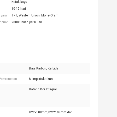
Kotak kayu
10-15 hari
ayaran:
T/T, Western Union, MoneyGram
mpuan:
20000 buah per bulan
:
Baja Karbon, Karbida
 Pemrosesan:
Mempertukarkan
Batang Bor Integral
H22x108mm,h22*108mm dan