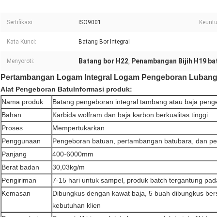
Sertifikasi:
ISO9001
Keunt
Kata Kunci:
Batang Bor Integral
Batang bor H22
Penambangan Bijih H19 ba
Menyoroti:
,
Pertambangan Logam Integral Logam Pengeboran Lubang 
Alat Pengeboran Batu
Informasi produk:
Nama produk
Batang pengeboran integral tambang atau baja peng
Bahan
Karbida wolfram dan baja karbon berkualitas tinggi
Proses
Mempertukarkan
Penggunaan
Pengeboran batuan, pertambangan batubara, dan pe
Panjang
400-6000mm
Berat badan
30,03kg/m
Pengiriman
7-15 hari untuk sampel, produk batch tergantung pa
Kemasan
Dibungkus dengan kawat baja, 5 buah dibungkus be
kebutuhan klien