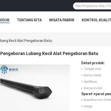
ODUK
TENTANG KITA
WISATA PABRIK
KONTROL KUALI
bang Kecil Alat Pengeboran Batu
Pengeboran Lubang Kecil Alat Pengeboran Batu
Detail produk:
Tempat asal:
Nama merek:
Sertifikasi:
Nomor model:
Syarat-syarat pe
Kuantitas min Order
Harga: