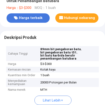
Untuk Penambangan Batubara
Harga：$3-$300
MOQ：1 buah
Harga terbaik
Hubungi sekarang
Deskripsi Produk
,
89mm bit pengeboran batu
,
bit pengeboran batu t51
Cahaya Tinggi
bit batu karbida berulir
penambangan batubara
Harga
$3-$300
Kemasan rincian
Kotak kayu
Kuantitas min Order
1 buah
Menyediakan
20000 Potongan per Bulan
kemampuan
Nama merek
MTH
Lihat Lebih