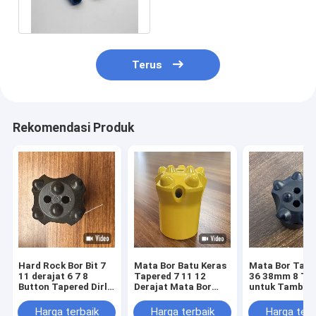
Penambangan Batubara
Terus
Rekomendasi Produk
Hard Rock Bor Bit 7
Mata Bor Batu Keras
Mata Bor Tape
11 derajat 6 7 8
Tapered 7 11 12
36 38mm 8 To
Button Tapered Dirll
Derajat Mata Bor
untuk Tamban
Bit
Tombol Untuk
Kuari
Pertambangan
Harga terbaik
Harga terbaik
Harga terb