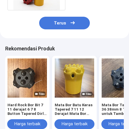
Terus
Rekomendasi Produk
Hard Rock Bor Bit 7
Mata Bor Batu Keras
Mata Bor Tape
11 derajat 6 7 8
Tapered 7 11 12
36 38mm 8 To
Button Tapered Dirll
Derajat Mata Bor
untuk Tamban
Bit
Tombol Untuk
Kuari
Pertambangan
Harga terbaik
Harga terbaik
Harga terb