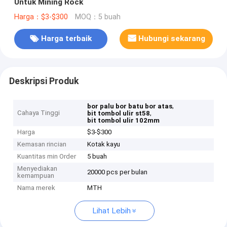
Untuk Mining Rock
Harga：$3-$300
MOQ：5 buah
Harga terbaik
Hubungi sekarang
Deskripsi Produk
,
bor palu bor batu bor atas
Cahaya Tinggi
,
bit tombol ulir st58
bit tombol ulir 102mm
Harga
$3-$300
Kemasan rincian
Kotak kayu
Kuantitas min Order
5 buah
Menyediakan
20000 pcs per bulan
kemampuan
Nama merek
MTH
Lihat Lebih