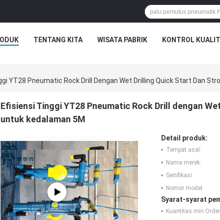
ODUK
TENTANG KITA
WISATA PABRIK
KONTROL KUALI
nggi YT28 Pneumatic Rock Drill Dengan Wet Drilling Quick Start Dan S
Efisiensi Tinggi YT28 Pneumatic Rock Drill dengan Wet
untuk kedalaman 5M
Detail produk:
Tempat asal:
Nama merek:
Sertifikasi:
Nomor model:
Syarat-syarat pe
Kuantitas min Order