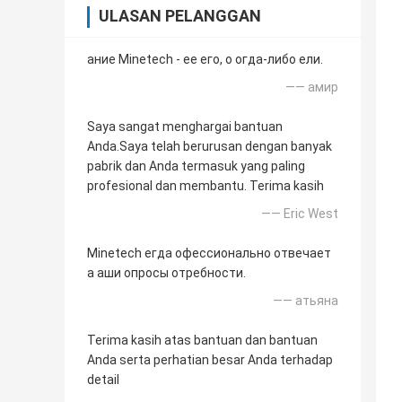
ULASAN PELANGGAN
ание Minetech - ее его, о огда-либо ели.
—— амир
Saya sangat menghargai bantuan
Anda.Saya telah berurusan dengan banyak
pabrik dan Anda termasuk yang paling
profesional dan membantu. Terima kasih
—— Eric West
Minetech егда офессионально отвечает
а аши опросы отребности.
—— атьяна
Terima kasih atas bantuan dan bantuan
Anda serta perhatian besar Anda terhadap
detail