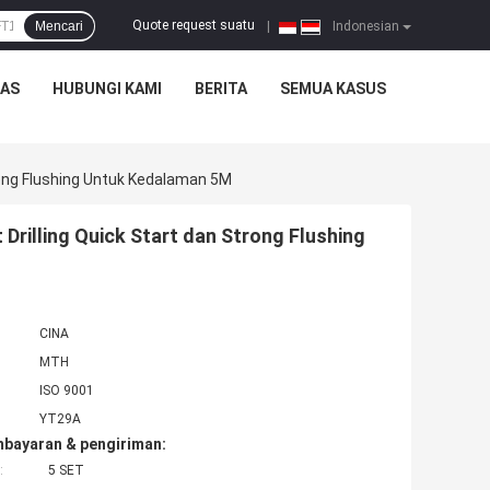
Quote request suatu
Mencari
|
Indonesian
TAS
HUBUNGI KAMI
BERITA
SEMUA KASUS
trong Flushing Untuk Kedalaman 5M
 Drilling Quick Start dan Strong Flushing
CINA
MTH
ISO 9001
YT29A
mbayaran & pengiriman:
:
5 SET