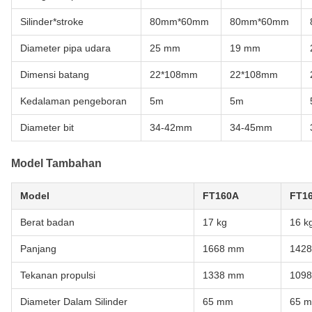
Silinder*stroke
80mm*60mm
80mm*60mm
Diameter pipa udara
25 mm
19 mm
Dimensi batang
22*108mm
22*108mm
Kedalaman pengeboran
5m
5m
Diameter bit
34-42mm
34-45mm
Model Tambahan
Model
FT160A
FT1
Berat badan
17 kg
16 k
Panjang
1668 mm
142
Tekanan propulsi
1338 mm
109
Diameter Dalam Silinder
65 mm
65 