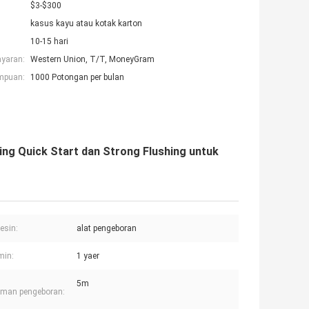
$3-$300
kasus kayu atau kotak karton
10-15 hari
ayaran:
Western Union, T/T, MoneyGram
mpuan:
1000 Potongan per bulan
ling Quick Start dan Strong Flushing untuk
esin:
alat pengeboran
min:
1 yaer
5m
aman pengeboran: