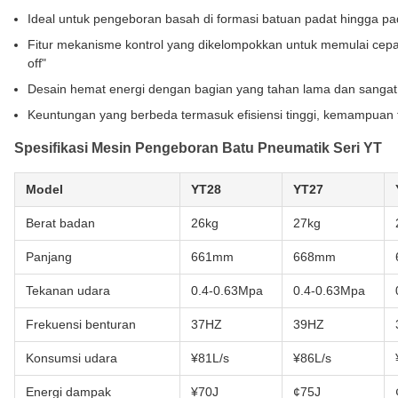
Ideal untuk pengeboran basah di formasi batuan padat hingga pa
Fitur mekanisme kontrol yang dikelompokkan untuk memulai cepat 
off"
Desain hemat energi dengan bagian yang tahan lama dan sangat 
Keuntungan yang berbeda termasuk efisiensi tinggi, kemampuan fl
Spesifikasi Mesin Pengeboran Batu Pneumatik Seri YT
Model
YT28
YT27
Berat badan
26kg
27kg
Panjang
661mm
668mm
Tekanan udara
0.4-0.63Mpa
0.4-0.63Mpa
Frekuensi benturan
37HZ
39HZ
Konsumsi udara
¥81L/s
¥86L/s
Energi dampak
¥70J
¢75J