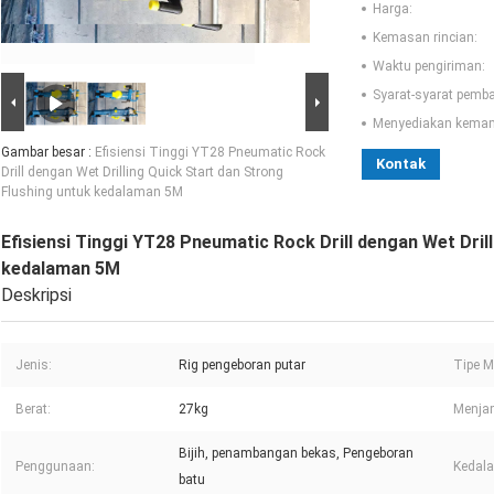
Harga:
Kemasan rincian:
Waktu pengiriman:
Syarat-syarat pemb
Menyediakan kema
Gambar besar :
Efisiensi Tinggi YT28 Pneumatic Rock
Kontak
Drill dengan Wet Drilling Quick Start dan Strong
Flushing untuk kedalaman 5M
Efisiensi Tinggi YT28 Pneumatic Rock Drill dengan Wet Dril
kedalaman 5M
Deskripsi
Jenis:
Rig pengeboran putar
Tipe M
Berat:
27kg
Menja
Bijih, penambangan bekas, Pengeboran
Penggunaan:
Kedal
batu