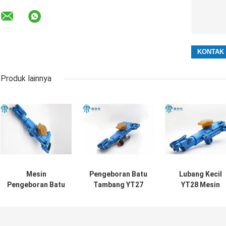
Produk lainnya
Mesin
Pengeboran Batu
Lubang Kecil
Pengeboran Batu
Tambang YT27
YT28 Mesin
Kaki Udara 5m
dengan Diameter
Pengeboran Bat
YT27 Pneumatic
Silinder 80mm
Pneumatic Jac
Drill Jackhammer
60mm Piston
Hammer