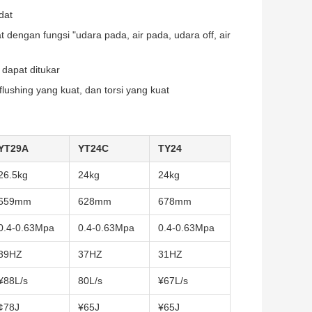
dat
dengan fungsi "udara pada, air pada, udara off, air
dapat ditukar
ushing yang kuat, dan torsi yang kuat
YT29A
YT24C
TY24
26.5kg
24kg
24kg
659mm
628mm
678mm
0.4-0.63Mpa
0.4-0.63Mpa
0.4-0.63Mpa
39HZ
37HZ
31HZ
¥88L/s
80L/s
¥67L/s
¢78J
¥65J
¥65J