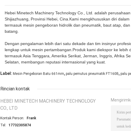
Hebei Minetech Machinery Technology Co., Ltd. adalah perusahaan 
Shijiazhuang, Provinsi Hebei, Cina.Kami mengkhususkan diri dala
termasuk mesin pengeboran hidrolik dan pneumatik, baut atap, dan
batang.
Dengan pengalaman lebih dari satu dekade dan tim insinyur profesi
lengkap untuk mesin pertambangan.Produk kami diekspor ke lebih da
termasuk Asia Tenggara, Amerika Serikat, Jerman, Inggris, Afrika Se
Selatan, membangun reputasi internasional yang kuat.
,
,
Label:
Mesin Pengeboran Batu 661mm
palu pemutus pneumatik FT160B
palu p
Rincian kontak
Mengirimk
HEBEI MINETECH MACHINERY TECHNOLOGY
CO., LTD
Kontak Person:
Frank
Tel:
17732305874