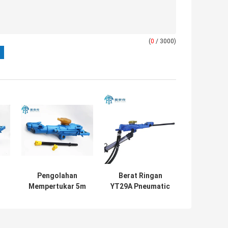
(
0
/ 3000)
Pengolahan
Berat Ringan
Mempertukar 5m
YT29A Pneumatic
u
Mesin
Jack hammer
k
Pengeboran Batu
Rock Drilling
Tangan Model
Machine untuk