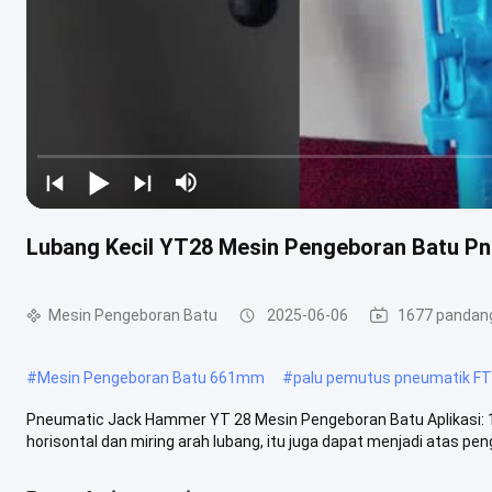
Lubang Kecil YT28 Mesin Pengeboran Batu P
Mesin Pengeboran Batu
2025-06-06
1677 pandan
#
Mesin Pengeboran Batu 661mm
#
palu pemutus pneumatik F
Pneumatic Jack Hammer YT 28 Mesin Pengeboran Batu Aplikasi: 1.
horisontal dan miring arah lubang, itu juga dapat menjadi atas peng