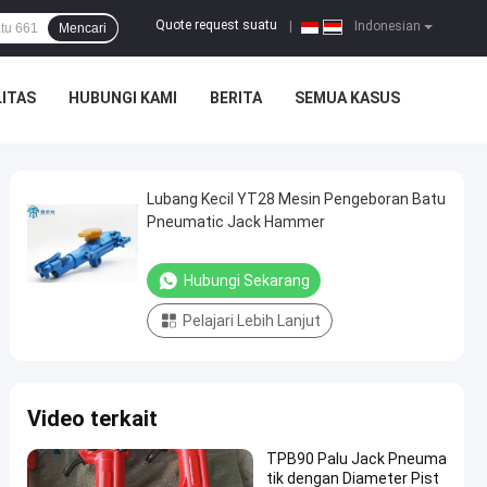
Quote request suatu
|
Indonesian
Mencari
ITAS
HUBUNGI KAMI
BERITA
SEMUA KASUS
Lubang Kecil YT28 Mesin Pengeboran Batu
Pneumatic Jack Hammer
Hubungi Sekarang
Pelajari Lebih Lanjut
Video terkait
TPB90 Palu Jack Pneuma
tik dengan Diameter Pist