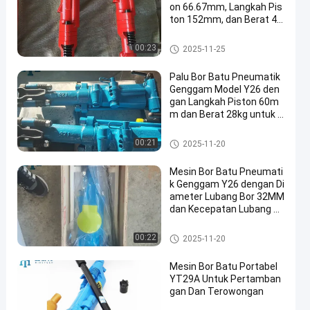
on 66.67mm, Langkah Pis
ton 152mm, dan Berat 42
kg untuk Pembongkaran
Batu
Mesin Pengeboran Batu
00:23
2025-11-25
Palu Bor Batu Pneumatik
Genggam Model Y26 den
gan Langkah Piston 60m
m dan Berat 28kg untuk P
engeboran yang Efisien
Mesin Pengeboran Batu
00:21
2025-11-20
Mesin Bor Batu Pneumati
k Genggam Y26 dengan Di
ameter Lubang Bor 32MM
dan Kecepatan Lubang B
or 475mm/menit
Mesin Pengeboran Batu
00:22
2025-11-20
Mesin Bor Batu Portabel
YT29A Untuk Pertamban
gan Dan Terowongan