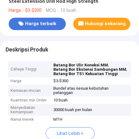
Steel Extension Drill Rod High Strength
Harga：$3-$300
MOQ：10 buah
Harga terbaik
Hubungi sekarang
Deskripsi Produk
,
Batang Bor Ulir Koneksi MM
Cahaya Tinggi
,
Batang Bor Ekstensi Sambungan MM
Batang Bor T51 Kekuatan Tinggi
Harga
$3-$300
Bundel atau sesuai kebutuhan
Kemasan rincian
pelanggan
Kuantitas min Order
10 buah
Menyediakan
30000 buah per bulan
kemampuan
Nama merek
MTH
Lihat Lebih