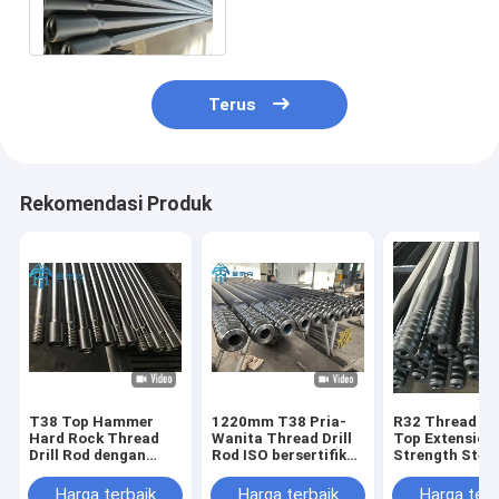
Strength
Terus
Rekomendasi Produk
T38 Top Hammer
1220mm T38 Pria-
R32 Thread Dri
Hard Rock Thread
Wanita Thread Drill
Top Extension
Drill Rod dengan
Rod ISO bersertifikat
Strength Steel
Flushing Hole untuk
untuk Pertambangan
Konfigurasi
Pertambangan dan
dan Pengeboran
Heksagonal da
Harga terbaik
Harga terbaik
Harga terb