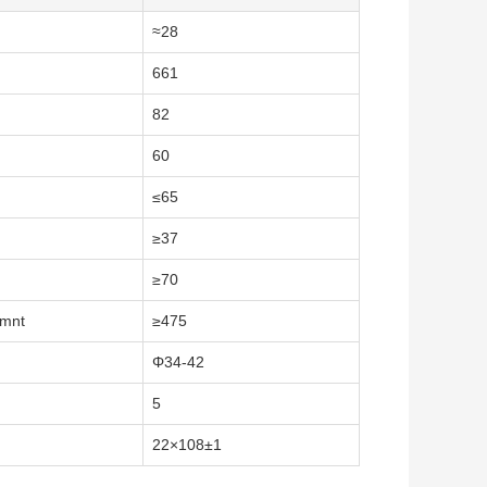
≈28
661
82
60
≤65
≥37
≥70
mnt
≥475
Φ34-42
5
22×108±1