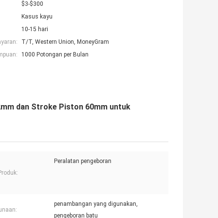
$3-$300
Kasus kayu
10-15 hari
ayaran:
T/T, Western Union, MoneyGram
mpuan:
1000 Potongan per Bulan
2mm dan Stroke Piston 60mm untuk
Peralatan pengeboran
Produk:
penambangan yang digunakan,
unaan:
pengeboran batu