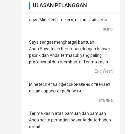
ULASAN PELANGGAN
ание Minetech - ее его, о огда-либо ели.
—— амир
Saya sangat menghargai bantuan
Anda.Saya telah berurusan dengan banyak
pabrik dan Anda termasuk yang paling
profesional dan membantu. Terima kasih
—— Eric West
Minetech егда офессионально отвечает
а аши опросы отребности.
—— атьяна
Terima kasih atas bantuan dan bantuan
Anda serta perhatian besar Anda terhadap
detail