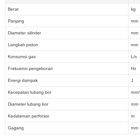
Berat
kg
Panjang
mm
Diameter silinder
mm
Langkah piston
mm
Konsumsi gas
L/s
Frekuensi pengeboran
Hz
Energi dampak
J
Kecepatan lubang bor
mm/
Diameter lubang bor
mm
Kedalaman perforasi
m
Gagang
mm