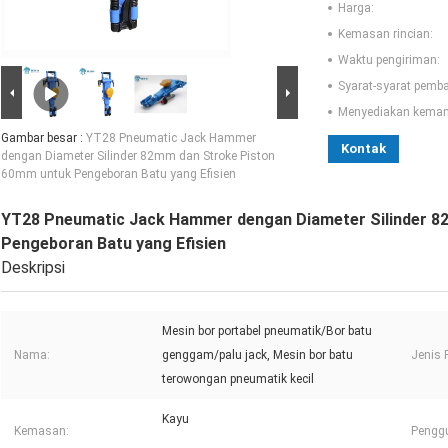
Harga:
Kemasan rincian:
Waktu pengiriman:
Syarat-syarat pemb
Menyediakan kema
Gambar besar :
YT28 Pneumatic Jack Hammer
Kontak
dengan Diameter Silinder 82mm dan Stroke Piston
60mm untuk Pengeboran Batu yang Efisien
YT28 Pneumatic Jack Hammer dengan Diameter Silinder 8
Pengeboran Batu yang Efisien
Deskripsi
Mesin bor portabel pneumatik/Bor batu
Nama:
genggam/palu jack, Mesin bor batu
Jenis 
terowongan pneumatik kecil
Kayu
Kemasan:
Pengg