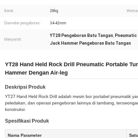
Berat:
28kg
Warna
Diameter pengeboran:
34-42mm
YT28 Pengeboran Batu Tangan
Pneumatic 
,
Menyoroti:
Jack Hammer Pengeboran Batu Tangan
YT28 Hand Held Rock Drill Pneumatic Portable Tun
Hammer Dengan Air-leg
Deskripsi Produk
YT27 Hand Held Rock Drill adalah mesin bor portabel pneumatik ya
peledakan, dan operasi pengeboran lainnya di tambang, terowongan,
konstruksi.
Spesifikasi Produk
Nama Parameter
Sat