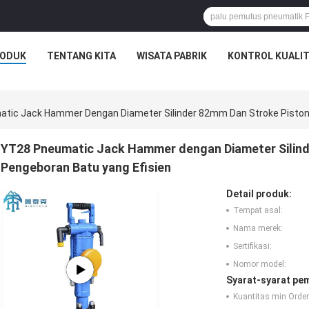
ODUK
TENTANG KITA
WISATA PABRIK
KONTROL KUALI
tic Jack Hammer Dengan Diameter Silinder 82mm Dan Stroke Piston
YT28 Pneumatic Jack Hammer dengan Diameter Silin
Pengeboran Batu yang Efisien
Detail produk:
Tempat asal:
Nama merek:
Sertifikasi:
Nomor model:
Syarat-syarat pe
Kuantitas min Order