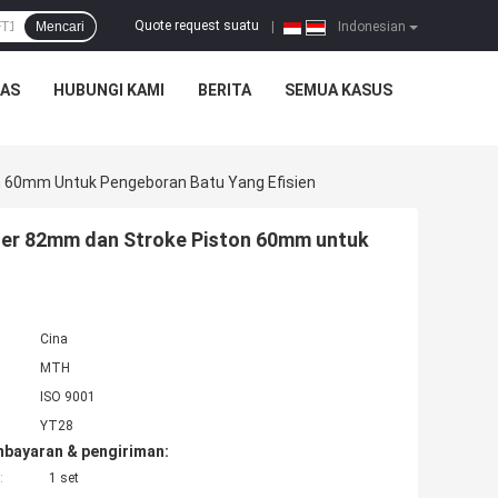
Quote request suatu
Mencari
|
Indonesian
TAS
HUBUNGI KAMI
BERITA
SEMUA KASUS
 60mm Untuk Pengeboran Batu Yang Efisien
der 82mm dan Stroke Piston 60mm untuk
Cina
MTH
ISO 9001
YT28
mbayaran & pengiriman:
:
1 set