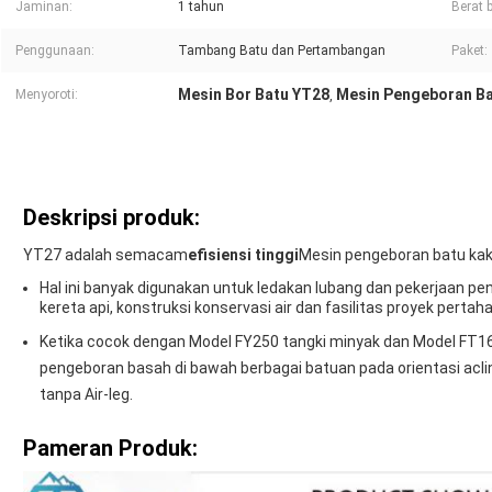
Jaminan:
1 tahun
Berat 
Penggunaan:
Tambang Batu dan Pertambangan
Paket:
Mesin Bor Batu YT28
Mesin Pengeboran B
Menyoroti:
,
Deskripsi produk:
YT27 adalah semacam
efisiensi tinggi
Mesin pengeboran batu kaki
Hal ini banyak digunakan untuk ledakan lubang dan pekerjaan pen
kereta api, konstruksi konservasi air dan fasilitas proyek pertah
Ketika cocok dengan Model FY250 tangki minyak dan Model FT160
pengeboran basah di bawah berbagai batuan pada orientasi aclini
tanpa Air-leg.
Pameran Produk: