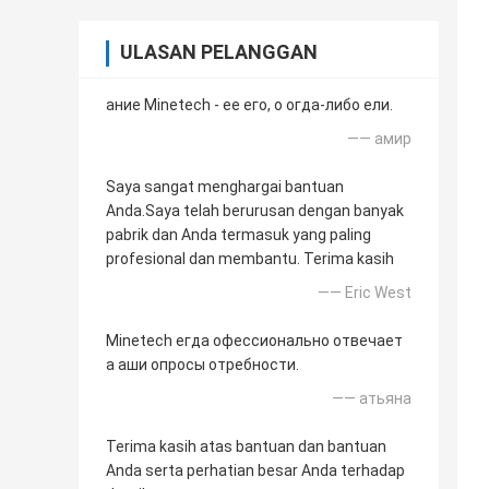
ULASAN PELANGGAN
ание Minetech - ее его, о огда-либо ели.
—— амир
Saya sangat menghargai bantuan
Anda.Saya telah berurusan dengan banyak
pabrik dan Anda termasuk yang paling
profesional dan membantu. Terima kasih
—— Eric West
Minetech егда офессионально отвечает
а аши опросы отребности.
—— атьяна
Terima kasih atas bantuan dan bantuan
Anda serta perhatian besar Anda terhadap