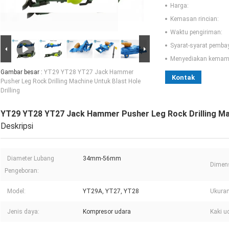
Harga:
Kemasan rincian:
Waktu pengiriman:
Syarat-syarat pemba
Menyediakan kemam
Gambar besar :
YT29 YT28 YT27 Jack Hammer
Kontak
Pusher Leg Rock Drilling Machine Untuk Blast Hole
Drilling
YT29 YT28 YT27 Jack Hammer Pusher Leg Rock Drilling Mach
Deskripsi
Diameter Lubang
34mm-56mm
Dimens
Pengeboran:
Model:
YT29A, YT27, YT28
Ukuran
Jenis daya:
Kompresor udara
Kaki u