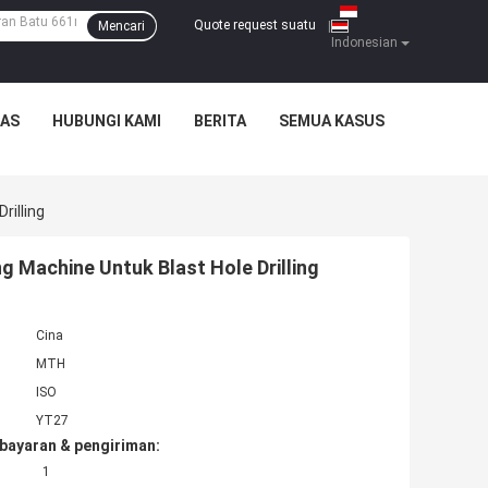
Quote request suatu
Mencari
|
Indonesian
TAS
HUBUNGI KAMI
BERITA
SEMUA KASUS
rilling
 Machine Untuk Blast Hole Drilling
Cina
MTH
ISO
YT27
bayaran & pengiriman:
1