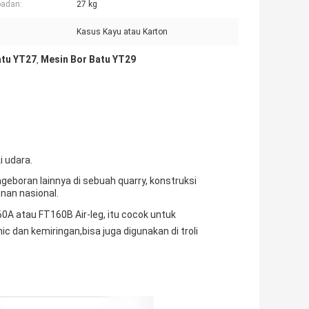
badan:
27 kg
Kasus Kayu atau Karton
atu YT27
Mesin Bor Batu YT29
,
 udara.
geboran lainnya di sebuah quarry, konstruksi
anan nasional.
A atau FT160B Air-leg, itu cocok untuk
c dan kemiringan,bisa juga digunakan di troli