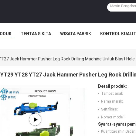
ODUK
TENTANG KITA
WISATA PABRIK
KONTROL KUALI
27 Jack Hammer Pusher Leg Rock Drilling Machine Untuk Blast Hole D
YT29 YT28 YT27 Jack Hammer Pusher Leg Rock Drilling
Detail produk:
Tempat asal:
Nama merek:
Sertifikasi:
Nomor model:
Syarat-syarat pem
Kuantitas min Order: