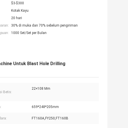
$3-$300
Kotak Kayu
20 hari
yaran:
30% di muka dan 70% sebelum pengiriman
puan:
1000 Set/Set per Bulan
ine Untuk Blast Hole Drilling
22×108 Mm
i Betis:
:
659*248*205mm
dara:
FT160A,FY250,FT160B